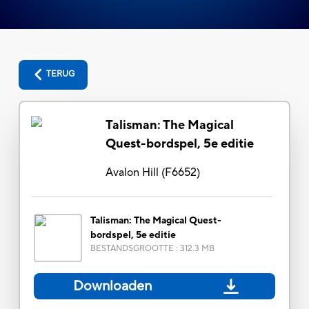
TERUG
Talisman: The Magical
Quest-bordspel, 5e editie
Avalon Hill
(
F6652
)
Talisman: The Magical Quest-
bordspel, 5e editie
BESTANDSGROOTTE
:
312.3 MB
Downloaden