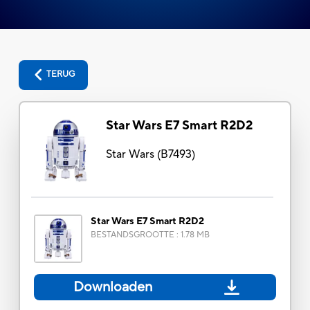
TERUG
Star Wars E7 Smart R2D2
Star Wars
(
B7493
)
Star Wars E7 Smart R2D2
BESTANDSGROOTTE
:
1.78 MB
Downloaden