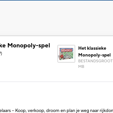
eke Monopoly-spel
Het klassieke
9
)
Monopoly-spel
BESTANDSGROOT
MB
laars – Koop, verkoop, droom en plan je weg naar rijkd