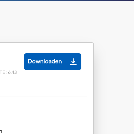
Downloaden
TE
:
6.43
om