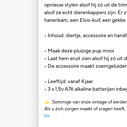
opnieuw stylen alsof hij zó uit de tr
alsof ze echt dierenkappers zijn. Er
hanenkam, een Elvis-kuif, een gekke
• Inhoud: diertje, accessoire en handl
• Maak deze pluizige pup mooi
• Laat hem eruit zien alsof hij zó uit
• De accessoire maakt zoemgeluiden 
• Leeftijd: vanaf 4 jaar
• 3 x 1,5v A76 alkaline batterijen inb
Sommige van onze vintage of eerdere 
Als u zich zorgen maakt of vragen heef
be