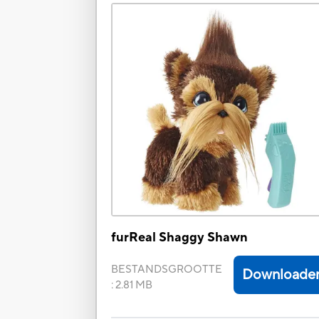
furReal Shaggy Shawn
BESTANDSGROOTTE
Downloade
:
2.81 MB