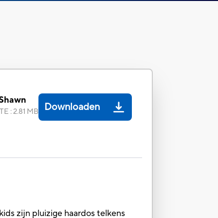
 Shawn
Downloaden
TE
:
2.81 MB
ds zijn pluizige haardos telkens