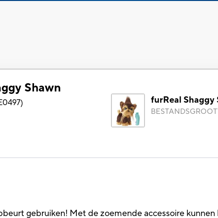
aggy Shawn
furReal Shaggy
E0497
)
BESTANDSGROOT
pbeurt gebruiken! Met de zoemende accessoire kunnen ki