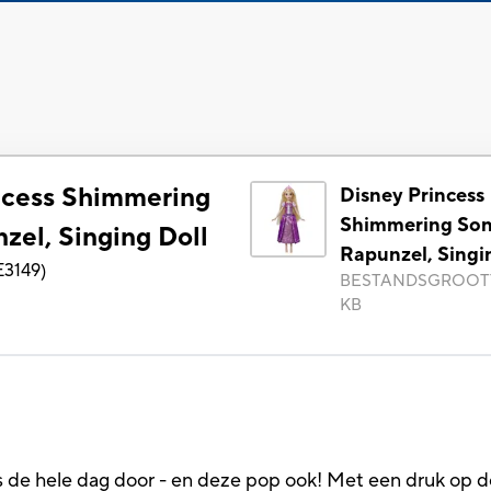
ncess Shimmering
Disney Princess
Shimmering So
zel, Singing Doll
Rapunzel, Singi
E3149
)
BESTANDSGROOT
KB
es de hele dag door - en deze pop ook! Met een druk op 