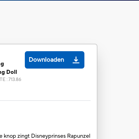
Downloaden
ng
ng Doll
TE
:
713.86
de knop zingt Disneyprinses Rapunzel