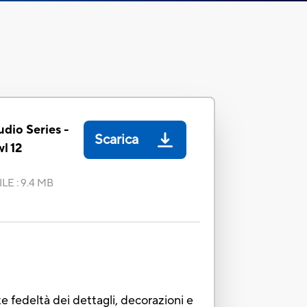
dio Series -
Scarica
l 12
ILE
:
9.4 MB
e fedeltà dei dettagli, decorazioni e