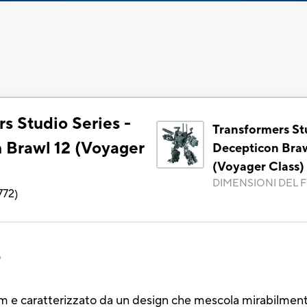
s Studio Series -
Transformers Stu
 Brawl 12 (Voyager
Decepticon Braw
(Voyager Class)
DIMENSIONI DEL F
772
)
o
film e caratterizzato da un design che mescola mirabilment