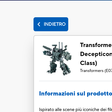
INDIETRO
Transformer
Decepticon
Class)
Transformers
(
E0
Informazioni sul prodott
Ispirato alle scene più iconiche dei 