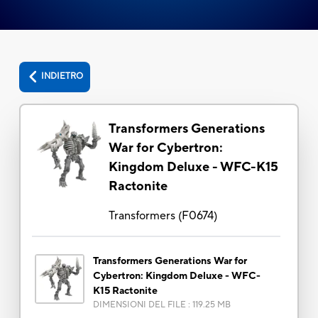
INDIETRO
Transformers Generations
War for Cybertron:
Kingdom Deluxe - WFC-K15
Ractonite
Transformers
(
F0674
)
Transformers Generations War for
Cybertron: Kingdom Deluxe - WFC-
K15 Ractonite
DIMENSIONI DEL FILE
:
119.25 MB