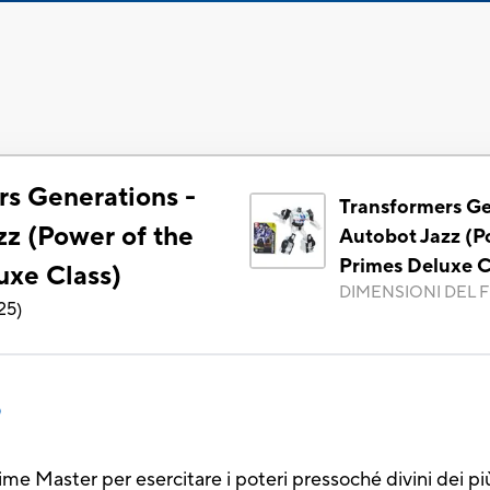
rs Generations -
Transformers Ge
zz (Power of the
Autobot Jazz (P
Primes Deluxe C
uxe Class)
DIMENSIONI DEL F
25
)
o
e Master per esercitare i poteri pressoché divini dei più