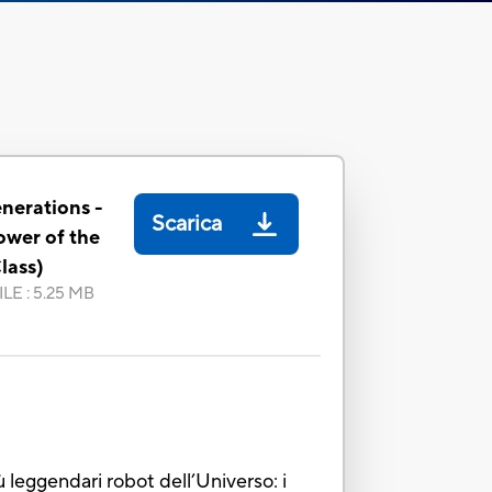
nerations -
Scarica
ower of the
lass)
ILE
:
5.25 MB
 leggendari robot dell’Universo: i