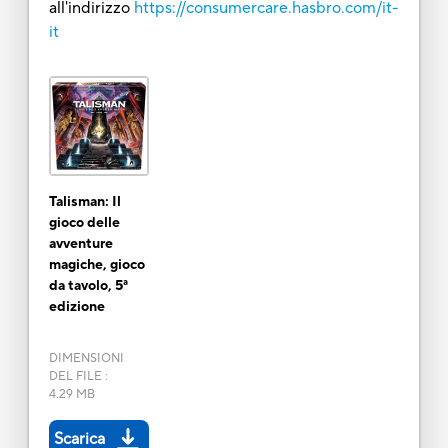
all'indirizzo
https://consumercare.hasbro.com/it-
it
Talisman: Il
gioco delle
avventure
magiche, gioco
da tavolo, 5ª
edizione
DIMENSIONI
DEL FILE
:
4.29 MB
Scarica