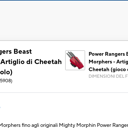
ers Beast
Power Rangers 
Artiglio di Cheetah
Morphers - Artig
Cheetah (gioco d
uolo)
DIMENSIONI DEL F
5908
)
o
phers fino agli originali Mighty Morphin Power Ranger