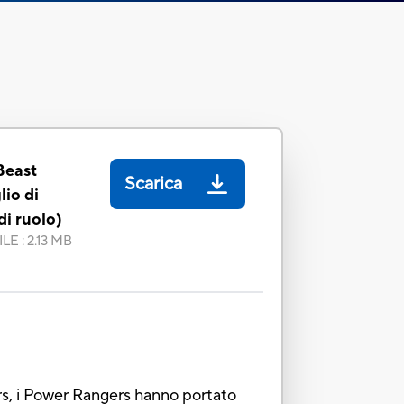
Beast
Scarica
lio di
i ruolo)
ILE
:
2.13 MB
s, i Power Rangers hanno portato