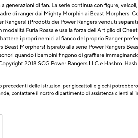
a generazioni di fan. La serie continua con figure, veicoli, 
uadre di ranger dai Mighty Morphin ai Beast Morphers. Co
er Rangers! (Prodotti dei Power Rangers venduti separat
modalità Furia Rossa e usa la forza dell'Artiglio di Cheeta
tere i propri nemici al fianco del proprio Ranger prefer
 Beast Morphers! Ispirato alla serie Power Rangers Beast 
sonori quando i bambini fingono di graffiare immaginand
opyright 2018 SCG Power Rangers LLC e Hasbro. Hasbro e
 precedenti delle istruzioni per giocattoli e giochi potrebbero 
e, contattare il nostro dipartimento di assistenza clienti all'i