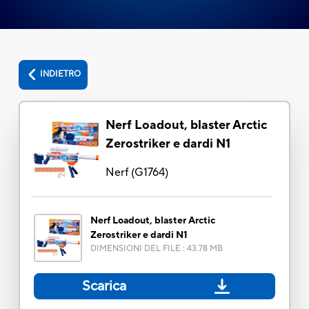
INDIETRO
Nerf Loadout, blaster Arctic
Zerostriker e dardi N1
Nerf
(
G1764
)
Nerf Loadout, blaster Arctic
Zerostriker e dardi N1
DIMENSIONI DEL FILE
:
43.78 MB
Scarica