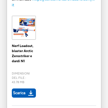
it
Nerf Loadout,
blaster Arctic
Zerostriker e
dardi N1
DIMENSIONI
DEL FILE
:
43.78 MB
Scarica