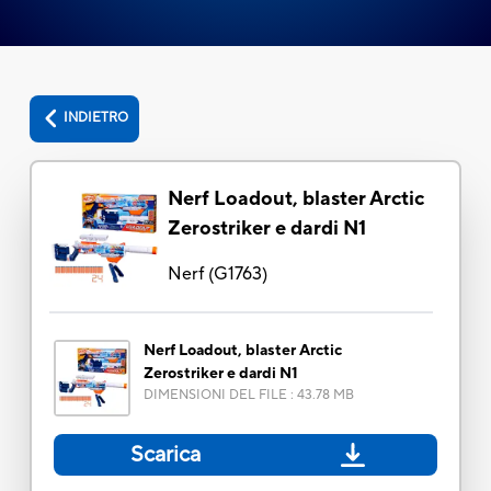
INDIETRO
Nerf Loadout, blaster Arctic
Zerostriker e dardi N1
Nerf
(
G1763
)
Nerf Loadout, blaster Arctic
Zerostriker e dardi N1
DIMENSIONI DEL FILE
:
43.78 MB
Scarica