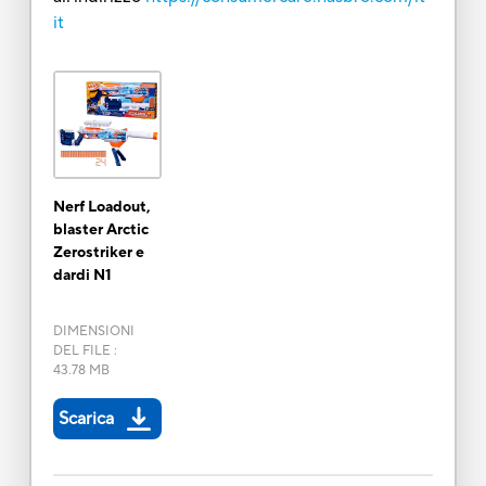
it
Nerf Loadout,
blaster Arctic
Zerostriker e
dardi N1
DIMENSIONI
DEL FILE
:
43.78 MB
Scarica