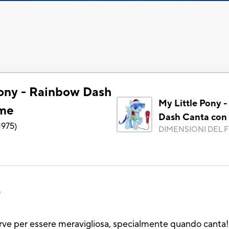
Pony - Rainbow Dash
My Little Pony 
 me
Dash Canta con
1975
)
DIMENSIONI DEL F
o
erve per essere meravigliosa, specialmente quando cant