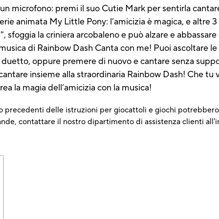
ha un microfono: premi il suo Cutie Mark per sentirla can
 serie animata My Little Pony: l’amicizia è magica, e altr
l", sfoggia la criniera arcobaleno e può alzare e abbassare 
a musica di Rainbow Dash Canta con me! Puoi ascoltare le 
 un duetto, oppure premere di nuovo e cantare senza suppo
 cantare insieme alla straordinaria Rainbow Dash! Che tu vo
ea la magia dell’amicizia con la musica!
 precedenti delle istruzioni per giocattoli e giochi potrebbero 
e, contattare il nostro dipartimento di assistenza clienti all'i