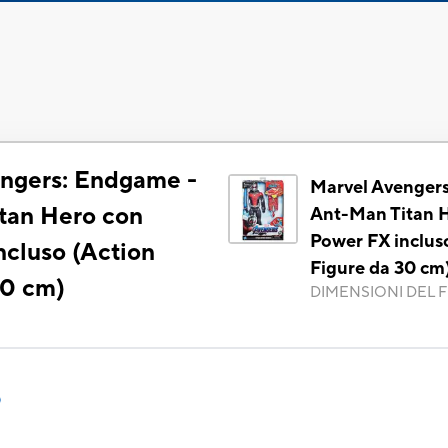
ngers: Endgame -
Marvel Avenger
tan Hero con
Ant-Man Titan 
Power FX inclus
ncluso (Action
Figure da 30 cm
30 cm)
DIMENSIONI DEL F
o