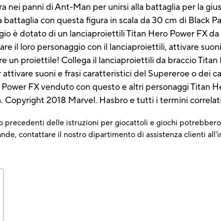
nei panni di Ant-Man per unirsi alla battaglia per la gius
la battaglia con questa figura in scala da 30 cm di Black P
o è dotato di un lanciaproiettili Titan Hero Power FX da 
il loro personaggio con il lanciaproiettili, attivare suoni 
 un proiettile! Collega il lanciaproiettili da braccio Tit
attivare suoni e frasi caratteristici del Supereroe o dei catt
ro Power FX venduto con questo e altri personaggi Titan 
. Copyright 2018 Marvel. Hasbro e tutti i termini correla
 precedenti delle istruzioni per giocattoli e giochi potrebbero 
e, contattare il nostro dipartimento di assistenza clienti all'i