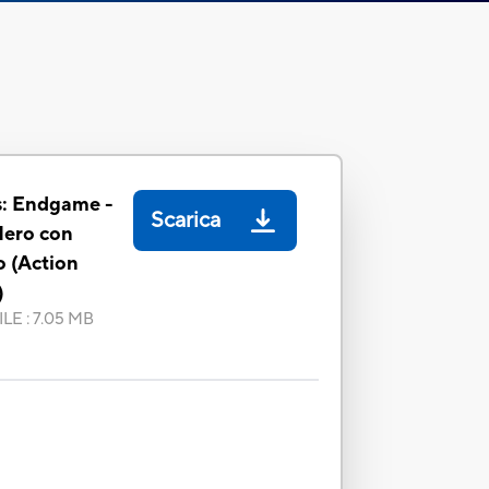
s: Endgame -
Scarica
Hero con
o (Action
)
ILE
:
7.05 MB