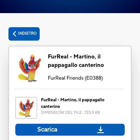
INDIETRO
FurReal - Martino, il
pappagallo canterino
FurReal Friends
(
E0388
)
FurReal - Martino, il pappagallo
canterino
DIMENSIONI DEL FILE
:
723.5 KB
Scarica