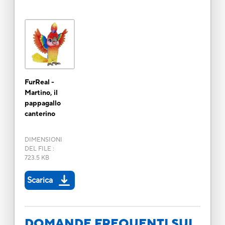
FurReal -
Martino, il
pappagallo
canterino
DIMENSIONI
DEL FILE
:
723.5 KB
Scarica
DOMANDE FREQUENTI SUI