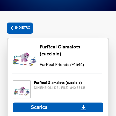
INDIETRO
FurReal Glamalots
(cucciolo)
FurReal Friends
(
F1544
)
FurReal Glamalots (cucciolo)
DIMENSIONI DEL FILE
:
840.55 KB
Scarica