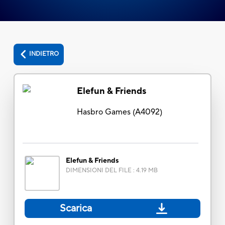
INDIETRO
Elefun & Friends
Hasbro Games
(
A4092
)
Elefun & Friends
DIMENSIONI DEL FILE
:
4.19 MB
Scarica