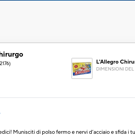
hirurgo
L'Allegro Chir
2176
)
DIMENSIONI DEL 
o
dici! Munisciti di polso fermo e nervi d’acciaio e sfida i t