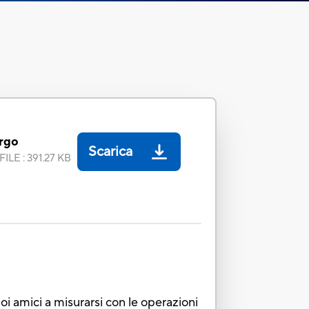
urgo
Scarica
FILE
:
391.27 KB
uoi amici a misurarsi con le operazioni