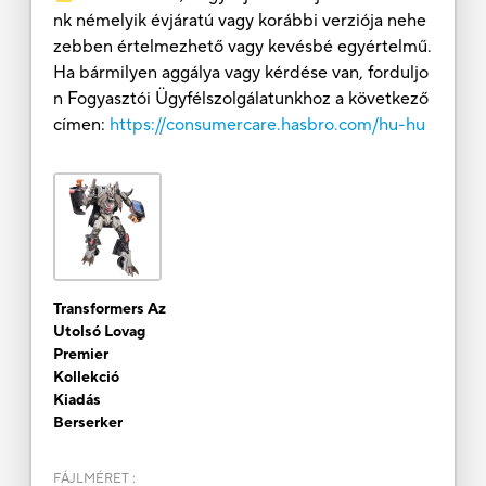
nk némelyik évjáratú vagy korábbi verziója nehe
zebben értelmezhető vagy kevésbé egyértelmű.
Ha bármilyen aggálya vagy kérdése van, forduljo
n Fogyasztói Ügyfélszolgálatunkhoz a következő
címen:
https://consumercare.hasbro.com/hu-hu
Transformers Az
Utolsó Lovag
Premier
Kollekció
Kiadás
Berserker
FÁJLMÉRET
: