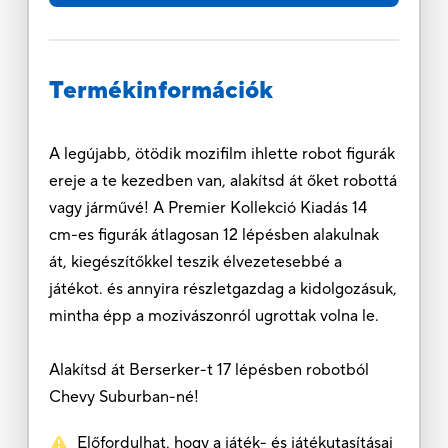
Termékinformációk
A legújabb, ötödik mozifilm ihlette robot figurák
ereje a te kezedben van, alakítsd át őket robottá
vagy járművé! A Premier Kollekció Kiadás 14
cm-es figurák átlagosan 12 lépésben alakulnak
át, kiegészítőkkel teszik élvezetesebbé a
játékot. és annyira részletgazdag a kidolgozásuk,
mintha épp a mozivászonról ugrottak volna le.
Alakítsd át Berserker-t 17 lépésben robotból
Chevy Suburban-né!
Előfordulhat, hogy a játék- és játékutasításai