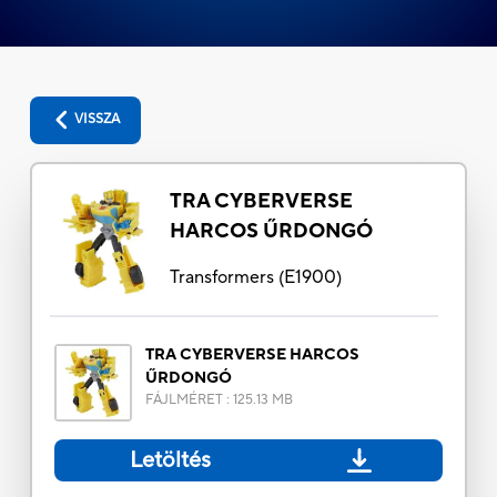
VISSZA
TRA CYBERVERSE
HARCOS ŰRDONGÓ
Transformers
(
E1900
)
TRA CYBERVERSE HARCOS
ŰRDONGÓ
FÁJLMÉRET
:
125.13 MB
Letöltés