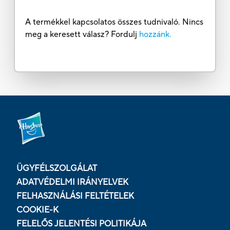
A termékkel kapcsolatos összes tudnivaló. Nincs
meg a keresett válasz? Fordulj
hozzánk.
ÜGYFÉLSZOLGÁLAT
ADATVÉDELMI IRÁNYELVEK
FELHASZNÁLÁSI FELTÉTELEK
COOKIE-K
FELELŐS JELENTÉSI POLITIKÁJA