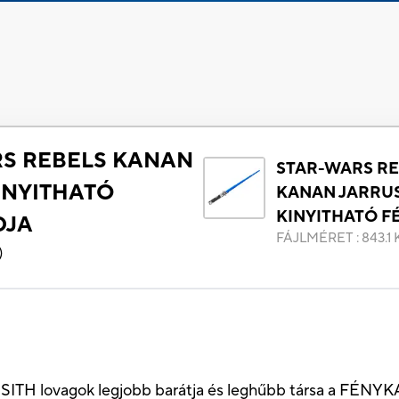
S REBELS KANAN
STAR-WARS R
INYITHATÓ
KANAN JARRU
KINYITHATÓ F
DJA
FÁJLMÉRET
:
843.1 
)
 SITH lovagok legjobb barátja és leghűbb társa a FÉNY