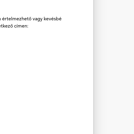
ben értelmezhető vagy kevésbé
etkező címen: