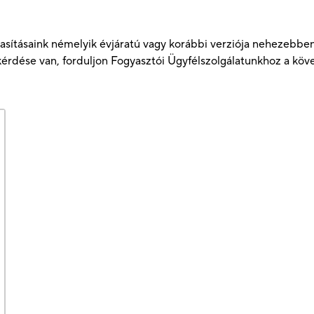
kutasításaink némelyik évjáratú vagy korábbi verziója nehezeb
érdése van, forduljon Fogyasztói Ügyfélszolgálatunkhoz a köv