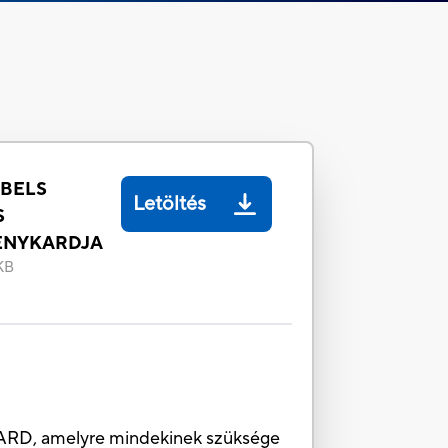
EBELS
Letöltés
S
ÉNYKARDJA
KB
KARD, amelyre mindekinek szüksége