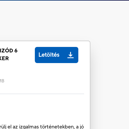
IZÓD 6
Letöltés
KER
MB
ülj el az izgalmas történetekben, a jó