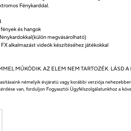
ektromos Fénykarddal.
d
s fények és hangok
 fénykardokkal(külön megvásárolható)
o FX alkalmazást videók készítéséhez játékokkal
 ELEMMEL MŰKÖDIK. AZ ELEM NEM TARTOZÉK. LÁSD A
kutasításaink némelyik évjáratú vagy korábbi verziója nehezeb
érdése van, forduljon Fogyasztói Ügyfélszolgálatunkhoz a köv