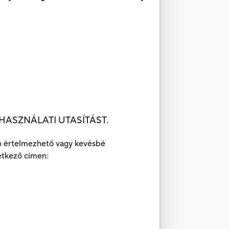
 HASZNÁLATI UTASÍTÁST.
ben értelmezhető vagy kevésbé
etkező címen: