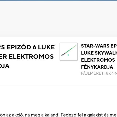
STAR-WARS EP
S EPIZÓD 6 LUKE
LUKE SKYWAL
ER ELEKTROMOS
ELEKTROMOS
DJA
FÉNYKARDJA
FÁJLMÉRET
:
8.64 
)
jon az akció, na meg a kaland! Fedezd fel a galaxist és mer