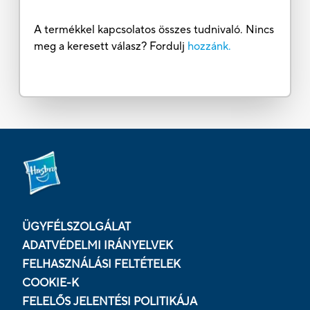
A termékkel kapcsolatos összes tudnivaló. Nincs
meg a keresett válasz? Fordulj
hozzánk.
ÜGYFÉLSZOLGÁLAT
ADATVÉDELMI IRÁNYELVEK
FELHASZNÁLÁSI FELTÉTELEK
COOKIE-K
FELELŐS JELENTÉSI POLITIKÁJA