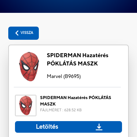
VISSZA
SPIDERMAN Hazatérés
PÓKLÁTÁS MASZK
Marvel
(
B9695
)
SPIDERMAN Hazatérés PÓKLÁTÁS
MASZK
FÁJLMÉRET
:
628.52 KB
Letöltés