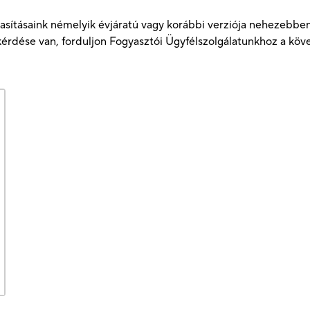
kutasításaink némelyik évjáratú vagy korábbi verziója nehezeb
érdése van, forduljon Fogyasztói Ügyfélszolgálatunkhoz a köv