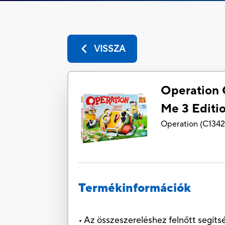
VISSZA
Operation
Me 3 Editi
Operation
(
C134
Termékinformációk
• Az összeszereléshez felnőtt segíts