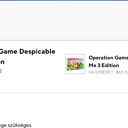
 Game Despicable
Operation Game
on
Me 3 Edition
2
)
FÁJLMÉRET
:
865.9
ége szükséges.