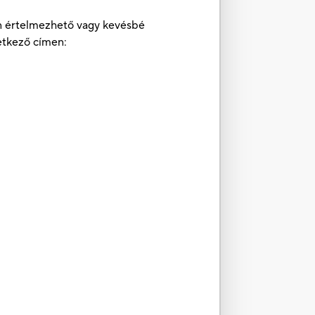
ben értelmezhető vagy kevésbé
etkező címen: