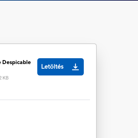
 Despicable
Letöltés
2 KB