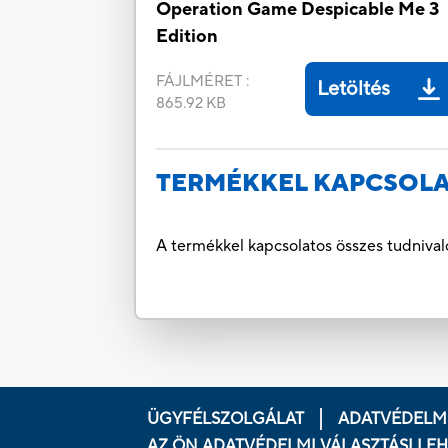
Operation Game Despicable Me 3
Edition
FÁJLMÉRET
:
Letöltés
865.92 KB
TERMÉKKEL KAPCSOLA
A termékkel kapcsolatos összes tudnival
ÜGYFÉLSZOLGÁLAT
ADATVÉDELMI
AZ ÖN ADATVÉDELMI VÁLASZTÁSI LE