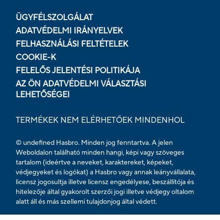
ÜGYFÉLSZOLGÁLAT
ADATVÉDELMI IRÁNYELVEK
FELHASZNÁLÁSI FELTÉTELEK
COOKIE-K
FELELŐS JELENTÉSI POLITIKÁJA
AZ ÖN ADATVÉDELMI VÁLASZTÁSI
LEHETŐSÉGEI
TERMÉKEK NEM ELÉRHETŐEK MINDENHOL
© undefined Hasbro. Minden jog fenntartva. A jelen
Weboldalon található minden hangi, képi vagy szöveges
tartalom (ideértve a neveket, karaktereket, képeket,
védjegyeket és logókat) a Hasbro vagy annak leányvállalata,
licensz jogosultja illetve licensz engedélyese, beszállítója és
hitelezője által gyakorolt szerzői jogi illetve védjegy oltalom
alatt áll és más szellemi tulajdonjog által védett.