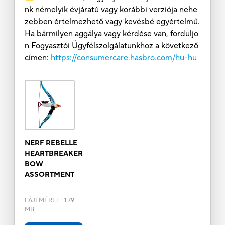
nk némelyik évjáratú vagy korábbi verziója nehe
zebben értelmezhető vagy kevésbé egyértelmű.
Ha bármilyen aggálya vagy kérdése van, forduljo
n Fogyasztói Ügyfélszolgálatunkhoz a következő
címen:
https://consumercare.hasbro.com/hu-hu
NERF REBELLE
HEARTBREAKER
BOW
ASSORTMENT
FÁJLMÉRET
:
1.79
MB