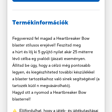
Termékinformációk
Fegyverezd fel magad a Heartbreaker Bow
blaster stílusos erejével! Feszítsd meg
a húrt és lőj ki 5 gyűjtő nyilat akár 25 méterre
lévő célba eg yvalódi íjászati eseményen.
Állítsd be úgy, hogy a célzó még pontosabb
legyen, és kiegészhíteted további készülékkel
a blaster tartozékaihoz való sínek segítségével (a
tartozék küöl n megvásárolható).
Hagyd ott a nyomod a Heartbreaker Bow
blasterrel!
Előfordulhat, hogy a játék- és játékutasításai