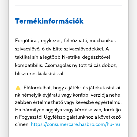
Termékinformációk
Forgótáras, egykezes, felhúzható, mechanikus
szivacslövő, 6 dv Elite szivacslövedékkel. A
taktikai sín a legtöbb N-strike kiegészítővel
kompatibilis. Csomagolás nyitott tálcás doboz,
bliszteres kialakítással.
Előfordulhat, hogy a játék- és játékutasításai
nk némelyik évjáratú vagy korábbi verziója nehe
zebben értelmezhető vagy kevésbé egyértelmű.
Ha bármilyen aggálya vagy kérdése van, forduljo
n Fogyasztói Ügyfélszolgálatunkhoz a következő
címen:
https://consumercare.hasbro.com/hu-hu