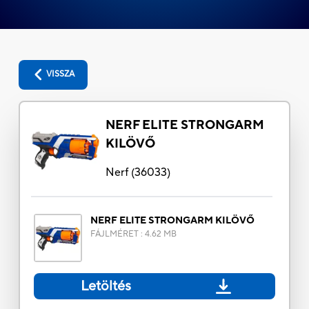
VISSZA
NERF ELITE STRONGARM
KILÖVŐ
Nerf
(
36033
)
NERF ELITE STRONGARM KILÖVŐ
FÁJLMÉRET
:
4.62 MB
Letöltés