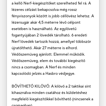
a kellő Nerf-kiegészítőket szerelheted fel rá. A
lézeres célzást bekapcsolva még rossz
fényviszonyok között is jobb céllövész lehetsz. A
lézersugár akár 4,5 méterre lévő célpont
esetében is használható. Az egylövetű
fogantyújában 2 lövedék tárolható. 6 eredeti
Nerf lövedék tartozik hozzá, amellyel többször
újratölthető. Akár 27 méterre is elhord.
Védőszemüveg ajánlott. Elemmel működik.
Védőszemüveg, elem és további kiegészítő
nincs a csomagban. A Nerf és minden
kapcsolódó jelzés a Hasbro védjegye.
BŐVÍTHETŐ KILÖVŐ: A kilövő a 2 taktikai sínt
kihasználva minden csatához és küldetéshez
megfelelő kiegészítőkkel bővíthető (nincsenek a
csomagban)