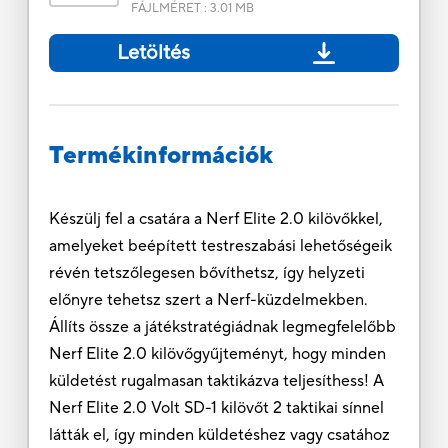
FÁJLMÉRET
:
3.01 MB
Letöltés
Termékinformációk
Készülj fel a csatára a Nerf Elite 2.0 kilövőkkel,
amelyeket beépített testreszabási lehetőségeik
révén tetszőlegesen bővíthetsz, így helyzeti
előnyre tehetsz szert a Nerf-küzdelmekben.
Állíts össze a játékstratégiádnak legmegfelelőbb
Nerf Elite 2.0 kilövőgyűjteményt, hogy minden
küldetést rugalmasan taktikázva teljesíthess! A
Nerf Elite 2.0 Volt SD-1 kilövőt 2 taktikai sínnel
látták el, így minden küldetéshez vagy csatához