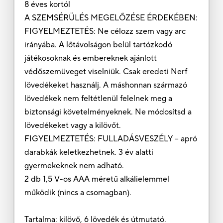
8 éves kortól
A SZEMSÉRÜLÉS MEGELŐZÉSE ÉRDEKÉBEN:
FIGYELMEZTETÉS: Ne célozz szem vagy arc
irányába. A lőtávolságon belül tartózkodó
játékosoknak és embereknek ajánlott
védőszemüveget viselniük. Csak eredeti Nerf
lövedékeket használj. A máshonnan származó
lövedékek nem feltétlenül felelnek meg a
biztonsági követelményeknek. Ne módosítsd a
lövedékeket vagy a kilövőt.
FIGYELMEZTETÉS: FULLADÁSVESZÉLY – apró
darabkák keletkezhetnek. 3 év alatti
gyermekeknek nem adható.
2 db 1,5 V-os AAA méretű alkálielemmel
működik (nincs a csomagban).
Tartalma: kilövő, 6 lövedék és útmutató.