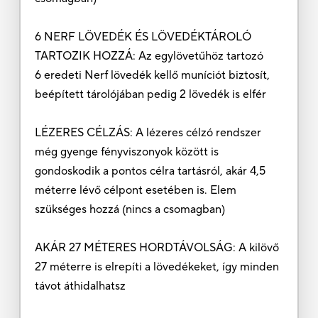
6 NERF LÖVEDÉK ÉS LÖVEDÉKTÁROLÓ
TARTOZIK HOZZÁ: Az egylövetűhöz tartozó
6 eredeti Nerf lövedék kellő muníciót biztosít,
beépített tárolójában pedig 2 lövedék is elfér
LÉZERES CÉLZÁS: A lézeres célzó rendszer
még gyenge fényviszonyok között is
gondoskodik a pontos célra tartásról, akár 4,5
méterre lévő célpont esetében is. Elem
szükséges hozzá (nincs a csomagban)
AKÁR 27 MÉTERES HORDTÁVOLSÁG: A kilövő
27 méterre is elrepíti a lövedékeket, így minden
távot áthidalhatsz