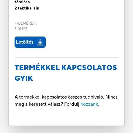
tárolása,
2 taktikai sín
FÁJLMÉRET
:
3.01 MB
Letöltés
TERMÉKKEL KAPCSOLATOS
GYIK
A termékkel kapcsolatos összes tudnivaló. Nincs
meg a keresett válasz? Fordulj
hozzánk.