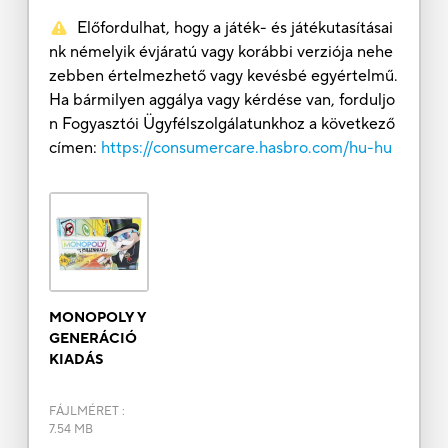
Előfordulhat, hogy a játék- és játékutasításai
nk némelyik évjáratú vagy korábbi verziója nehe
zebben értelmezhető vagy kevésbé egyértelmű.
Ha bármilyen aggálya vagy kérdése van, forduljo
n Fogyasztói Ügyfélszolgálatunkhoz a következő
címen:
https://consumercare.hasbro.com/hu-hu
MONOPOLY Y
GENERÁCIÓ
KIADÁS
FÁJLMÉRET
:
7.54 MB