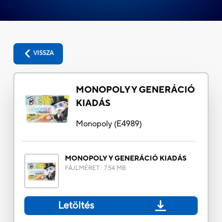
VISSZA
MONOPOLY Y GENERÁCIÓ
KIADÁS
Monopoly
(
E4989
)
MONOPOLY Y GENERÁCIÓ KIADÁS
FÁJLMÉRET
:
7.54 MB
Letöltés