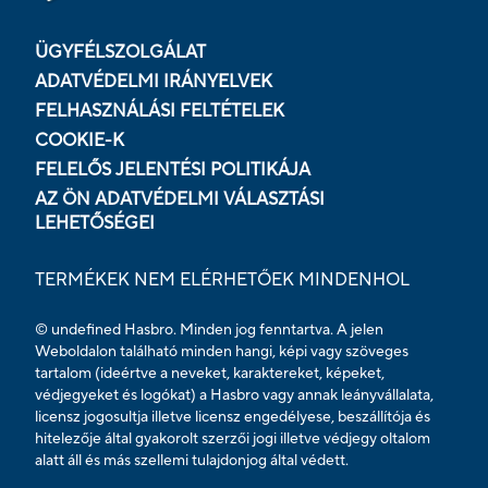
ÜGYFÉLSZOLGÁLAT
ADATVÉDELMI IRÁNYELVEK
FELHASZNÁLÁSI FELTÉTELEK
COOKIE-K
FELELŐS JELENTÉSI POLITIKÁJA
AZ ÖN ADATVÉDELMI VÁLASZTÁSI
LEHETŐSÉGEI
TERMÉKEK NEM ELÉRHETŐEK MINDENHOL
© undefined Hasbro. Minden jog fenntartva. A jelen
Weboldalon található minden hangi, képi vagy szöveges
tartalom (ideértve a neveket, karaktereket, képeket,
védjegyeket és logókat) a Hasbro vagy annak leányvállalata,
licensz jogosultja illetve licensz engedélyese, beszállítója és
hitelezője által gyakorolt szerzői jogi illetve védjegy oltalom
alatt áll és más szellemi tulajdonjog által védett.