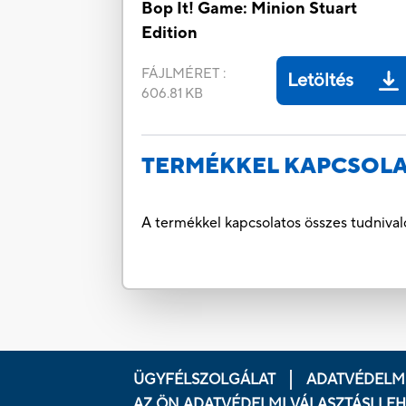
Bop It! Game: Minion Stuart
Edition
FÁJLMÉRET
:
Letöltés
606.81 KB
TERMÉKKEL KAPCSOLA
A termékkel kapcsolatos összes tudnival
ÜGYFÉLSZOLGÁLAT
ADATVÉDELMI
AZ ÖN ADATVÉDELMI VÁLASZTÁSI LE