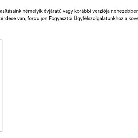
kutasításaink némelyik évjáratú vagy korábbi verziója nehezeb
érdése van, forduljon Fogyasztói Ügyfélszolgálatunkhoz a köv