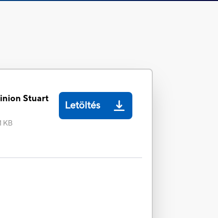
inion Stuart
Letöltés
1 KB