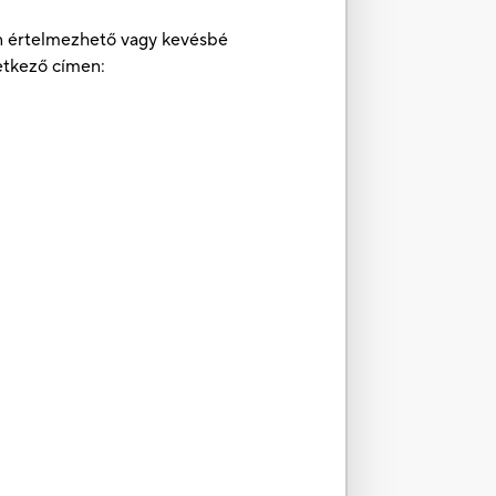
ben értelmezhető vagy kevésbé
etkező címen: