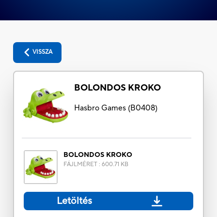
VISSZA
BOLONDOS KROKO
Hasbro Games
(
B0408
)
BOLONDOS KROKO
FÁJLMÉRET
:
600.71 KB
Letöltés