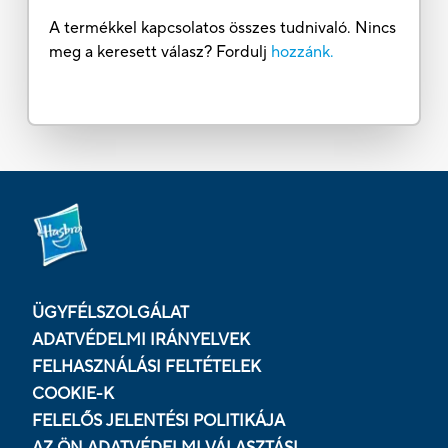
A termékkel kapcsolatos összes tudnivaló. Nincs
meg a keresett válasz? Fordulj
hozzánk.
ÜGYFÉLSZOLGÁLAT
ADATVÉDELMI IRÁNYELVEK
FELHASZNÁLÁSI FELTÉTELEK
COOKIE-K
FELELŐS JELENTÉSI POLITIKÁJA
AZ ÖN ADATVÉDELMI VÁLASZTÁSI