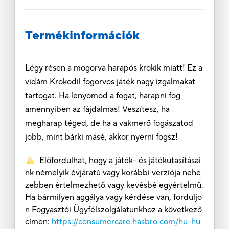
Termékinformációk
Légy résen a mogorva harapós krokik miatt! Ez a
vidám Krokodil fogorvos játék nagy izgalmakat
tartogat. Ha lenyomod a fogat, harapni fog
amennyiben az fájdalmas! Veszítesz, ha
megharap téged, de ha a vakmerő fogászatod
jobb, mint bárki másé, akkor nyerni fogsz!
Előfordulhat, hogy a játék- és játékutasításai
nk némelyik évjáratú vagy korábbi verziója nehe
zebben értelmezhető vagy kevésbé egyértelmű.
Ha bármilyen aggálya vagy kérdése van, forduljo
n Fogyasztói Ügyfélszolgálatunkhoz a következő
címen:
https://consumercare.hasbro.com/hu-hu