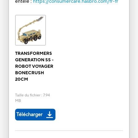
entèle :
https://consumercare.hasbro.com/fr-fr
TRANSFORMERS
GENERATION SS -
ROBOT VOYAGER
BONECRUSH
20CM
Taille du fichier
:
7.94
MB
Télécharger