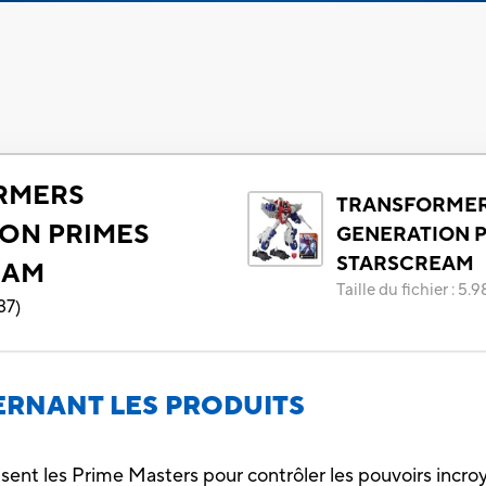
RMERS
TRANSFORME
ON PRIMES
GENERATION 
STARSCREAM
EAM
Taille du fichier
:
5.9
37
)
RNANT LES PRODUITS
isent les Prime Masters pour contrôler les pouvoirs incro