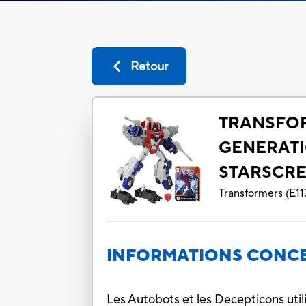
Retour
TRANSFO
GENERATI
STARSCR
Transformers
(
E11
INFORMATIONS CONCE
Les Autobots et les Decepticons util