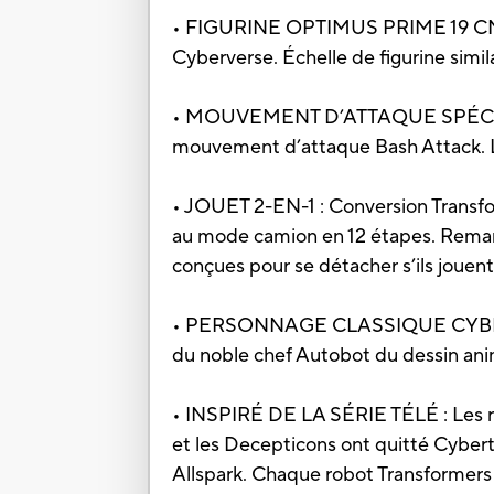
• FIGURINE OPTIMUS PRIME 19 CM : 
Cyberverse. Échelle de figurine simil
• MOUVEMENT D’ATTAQUE SPÉCIFIQU
mouvement d’attaque Bash Attack. L
• JOUET 2-EN-1 : Conversion Transfor
au mode camion en 12 étapes. Remarq
conçues pour se détacher s’ils jouen
• PERSONNAGE CLASSIQUE CYBERVER
du noble chef Autobot du dessin ani
• INSPIRÉ DE LA SÉRIE TÉLÉ : Les r
et les Decepticons ont quitté Cybertr
Allspark. Chaque robot Transformers 