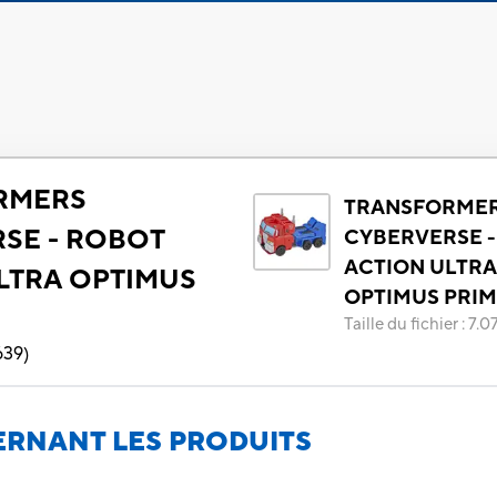
RMERS
TRANSFORME
SE - ROBOT
CYBERVERSE -
ACTION ULTRA
LTRA OPTIMUS
OPTIMUS PRI
Taille du fichier
:
7.0
639
)
RNANT LES PRODUITS