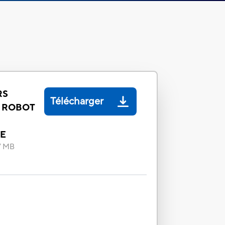
RS
Télécharger
 ROBOT
ME
7 MB