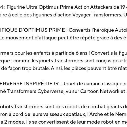
Figurine Ultra Optimus Prime Action Attackers de 19 c
aire à celle des figurines d’action Voyager Transformers. 
E D’OPTIMUS PRIME : Convertis l’héroïque Autobot
e mouvement d’attaque peut être répété grâce à des éta
mers pour les enfants à partir de 6 ans ! Convertis la 
ue : comme les jouets Transformers sont conçus pour les
t de façon trop brutale. Ainsi, les pièces peuvent être r
SE INSPIRÉ DE G1 : Jouet de camion classique roug
mé Transformers Cyberverse, vu sur Cartoon Network et
obots Transformers sont des robots de combat géants de
on à bord de leurs vaisseaux spatiaux, l’Arche et le Neme
a 2 modes. Ils se convertissent de leur mode robot en m