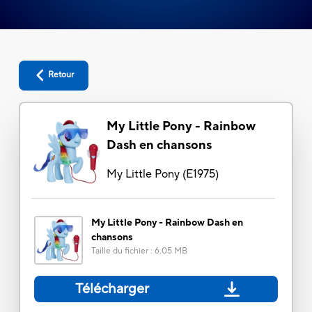
Retour
My Little Pony - Rainbow
Dash en chansons
My Little Pony
(
E1975
)
My Little Pony - Rainbow Dash en
chansons
Taille du fichier
:
6.05 MB
Télécharger