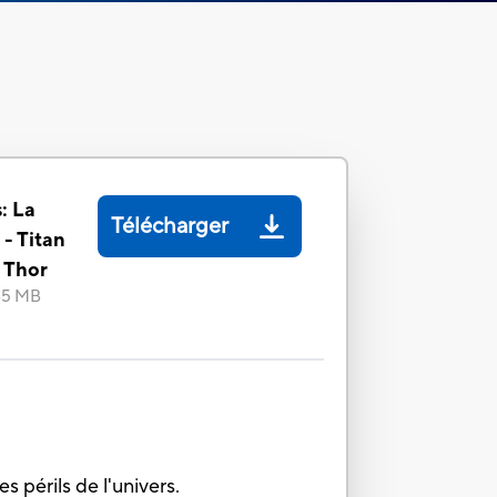
: La
Télécharger
 - Titan
 Thor
45 MB
 périls de l'univers.