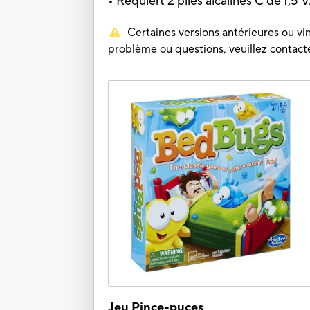
• Requiert 2 piles alcalines C de 1,5 V
Certaines versions antérieures ou vin
problème ou questions, veuillez contacter
Jeu Pince-puces