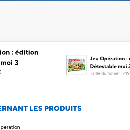
on : édition
Jeu Opération : 
 moi 3
Détestable moi 
2
)
Taille du fichier
:
749
RNANT LES PRODUITS
Operation