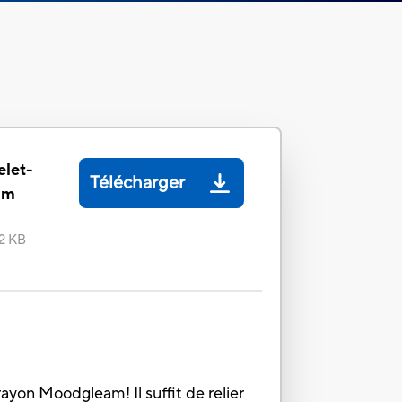
elet-
Télécharger
am
.2 KB
yon Moodgleam! Il suffit de relier