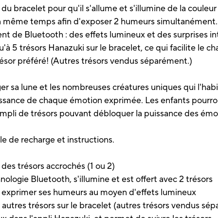
 du bracelet pour qu'il s'allume et s'illumine de la couleu
en même temps afin d'exposer 2 humeurs simultanément. 
nt de Bluetooth : des effets lumineux et des surprises in
u'à 5 trésors Hanazuki sur le bracelet, ce qui facilite l
ésor préféré! (Autres trésors vendus séparément.)
ger sa lune et les nombreuses créatures uniques qui l'hab
issance de chaque émotion exprimée. Les enfants pourron
mpli de trésors pouvant débloquer la puissance des émo
ble de recharge et instructions.
 des trésors accrochés (1 ou 2)
ologie Bluetooth, s'illumine et est offert avec 2 trésors
ur exprimer ses humeurs au moyen d'effets lumineux
 5 autres trésors sur le bracelet (autres trésors vendus s