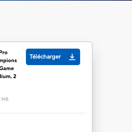
Pro
Télécharger
ampions
e Game
dium, 2
7 MB