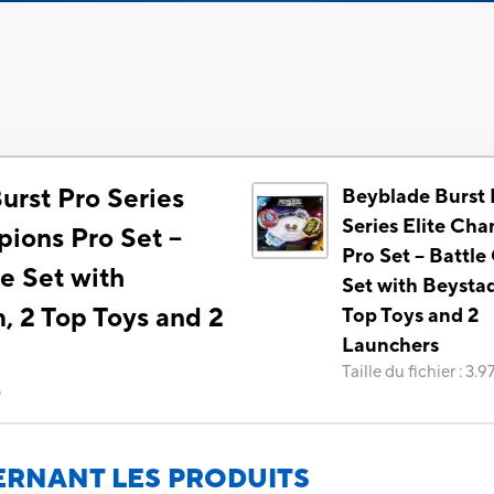
urst Pro Series
Beyblade Burst 
Series Elite Ch
ions Pro Set --
Pro Set -- Battl
e Set with
Set with Beysta
, 2 Top Toys and 2
Top Toys and 2
Launchers
Taille du fichier
:
3.9
)
RNANT LES PRODUITS