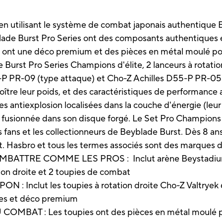
e en utilisant le système de combat japonais authentique 
lade Burst Pro Series ont des composants authentiques e
ont une déco premium et des pièces en métal moulé pou
e Burst Pro Series Champions d'élite, 2 lanceurs à rotati
3-P PR-09 (type attaque) et Cho-Z Achilles D55-P PR-05
oître leur poids, et des caractéristiques de performanc
es antiexplosion localisées dans la couche d'énergie (leur 
e fusionnée dans son disque forgé. Le Set Pro Champions 
s fans et les collectionneurs de Beyblade Burst. Dès 8 a
t. Hasbro et tous les termes associés sont des marques
TTRE COMME LES PROS : Inclut arène Beystadium B
tion droite et 2 toupies de combat
Inclut les toupies à rotation droite Cho-Z Valtryek 
es et déco premium
 : Les toupies ont des pièces en métal moulé pour a