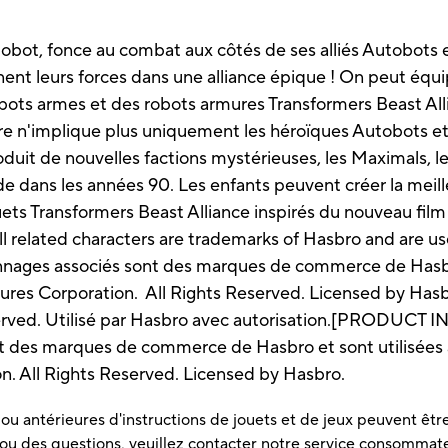
tobot, fonce au combat aux côtés de ses alliés Autobots 
nent leurs forces dans une alliance épique ! On peut équip
ots armes et des robots armures Transformers Beast All
rre n'implique plus uniquement les héroïques Autobots e
oduit de nouvelles factions mystérieuses, les Maximals, l
dans les années 90. Les enfants peuvent créer la meille
uets Transformers Beast Alliance inspirés du nouveau film
elated characters are trademarks of Hasbro and are us
ges associés sont des marques de commerce de Hasbro 
tures Corporation. All Rights Reserved. Licensed by Ha
Reserved. Utilisé par Hasbro avec autorisation.[PRO
nt des marques de commerce de Hasbro et sont utilisées 
. All Rights Reserved. Licensed by Hasbro.
u antérieures d'instructions de jouets et de jeux peuvent être 
 ou des questions, veuillez contacter notre service consommat