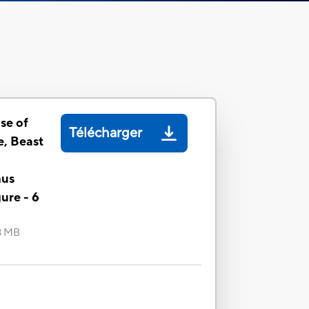
se of
Télécharger
e, Beast
mus
ure - 6
3 MB