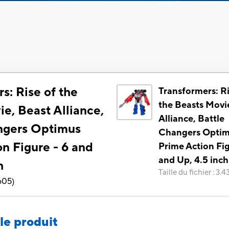
s: Rise of the
Transformers: Ri
the Beasts Movi
e, Beast Alliance,
Alliance, Battle
ngers Optimus
Changers Opti
n Figure - 6 and
Prime Action Fig
and Up, 4.5 inch
h
Taille du fichier
:
3.4
605
)
le produit