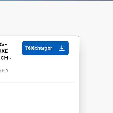
S -
Télécharger
UXE
 CM -
96 MB