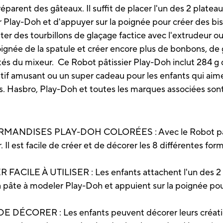
éparent des gâteaux. Il suffit de placer l'un des 2 platea
 Play-Doh et d'appuyer sur la poignée pour créer des bis
er des tourbillons de glaçage factice avec l'extrudeur ou
a poignée de la spatule et créer encore plus de bonbons, de
tés du mixeur. Ce Robot pâtissier Play-Doh inclut 284 g
éatif amusant ou un super cadeau pour les enfants qui aimen
 ans. Hasbro, Play-Doh et toutes les marques associées 
DISES PLAY-DOH COLORÉES : Avec le Robot pâtissi
. Il est facile de créer et de décorer les 8 différentes f
LE À UTILISER : Les enfants attachent l'un des 2 pla
 pâte à modeler Play-Doh et appuient sur la poignée pour
CORER : Les enfants peuvent décorer leurs créations