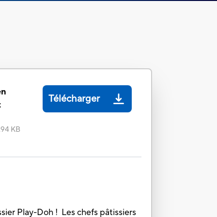
en
Télécharger
t
.94 KB
sier Play-Doh ! Les chefs pâtissiers