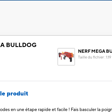
GA BULLDOG
NERF MEGA B
Taille du fichier
:
1.1
le produit
es en une étape rapide et facile ! Fais basculer la poig