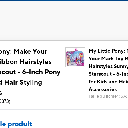
Pony: Make Your
My Little Pony:
Your Mark Toy 
ibbon Hairstyles
Hairstyles Sunn
scout - 6-Inch Pony
Starscout - 6-I
d Hair Styling
for Kids and Hai
Accessories
s
Taille du fichier
:
576
3873
)
le produit