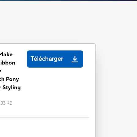
 Make
Télécharger
Ribbon
y
nch Pony
r Styling
.33 KB