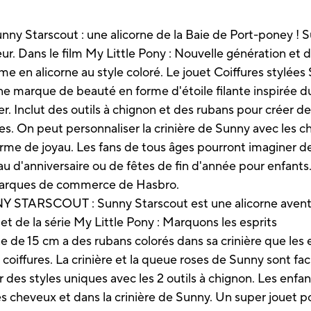
nny Starscout : une alicorne de la Baie de Port-poney ! S
. Dans le film My Little Pony : Nouvelle génération et da
rme en alicorne au style coloré. Le jouet Coiffures stylée
ne marque de beauté en forme d'étoile filante inspirée d
r. Inclut des outils à chignon et des rubans pour créer de
s. On peut personnaliser la crinière de Sunny avec les cha
forme de joyau. Les fans de tous âges pourront imaginer d
u d'anniversaire ou de fêtes de fin d'année pour enfants.
 marques de commerce de Hasbro.
SCOUT : Sunny Starscout est une alicorne aventuri
et de la série My Little Pony : Marquons les esprits
 15 cm a des rubans colorés dans sa crinière que les en
coiffures. La crinière et la queue roses de Sunny sont faci
 styles uniques avec les 2 outils à chignon. Les enfants
 cheveux et dans la crinière de Sunny. Un super jouet po