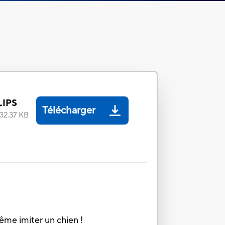
LIPS
Télécharger
32.37 KB
même imiter un chien !