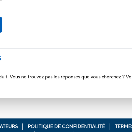
S
duit. Vous ne trouvez pas les réponses que vous cherchez ? Ve
ATEURS
POLITIQUE DE CONFIDENTIALITÉ
TERMES