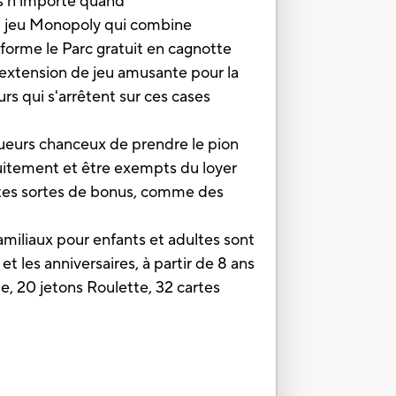
mis n'importe quand
jeu Monopoly qui combine
forme le Parc gratuit en cagnotte
nsion de jeu amusante pour la
s qui s'arrêtent sur ces cases
eurs chanceux de prendre le pion
tuitement et être exempts du loyer
tes sortes de bonus, comme des
iaux pour enfants et adultes sont
t les anniversaires, à partir de 8 ans
le, 20 jetons Roulette, 32 cartes