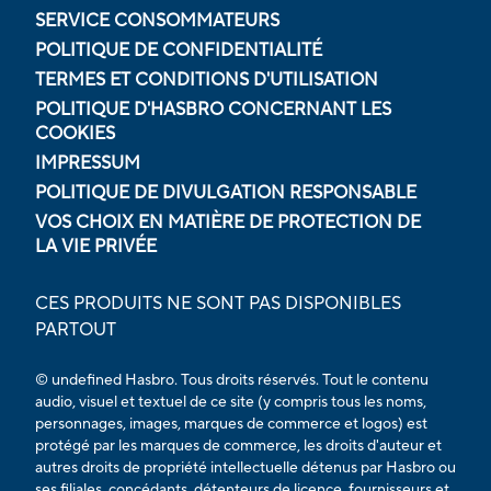
SERVICE CONSOMMATEURS
POLITIQUE DE CONFIDENTIALITÉ
TERMES ET CONDITIONS D'UTILISATION
POLITIQUE D'HASBRO CONCERNANT LES
COOKIES
IMPRESSUM
POLITIQUE DE DIVULGATION RESPONSABLE
VOS CHOIX EN MATIÈRE DE PROTECTION DE
LA VIE PRIVÉE
CES PRODUITS NE SONT PAS DISPONIBLES
PARTOUT
© undefined Hasbro. Tous droits réservés. Tout le contenu
audio, visuel et textuel de ce site (y compris tous les noms,
personnages, images, marques de commerce et logos) est
protégé par les marques de commerce, les droits d'auteur et
autres droits de propriété intellectuelle détenus par Hasbro ou
ses filiales, concédants, détenteurs de licence, fournisseurs et