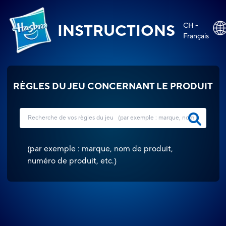
CH -
INSTRUCTIONS
Français
RÈGLES DU JEU CONCERNANT LE PRODUIT
(
par exemple : marque, nom de produit,
numéro de produit, etc.
)