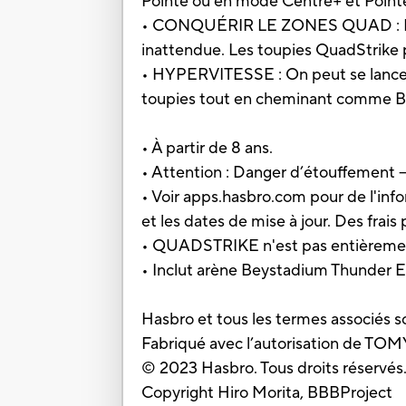
Pointe ou en mode Centre+ et Point
• CONQUÉRIR LE ZONES QUAD : L'a
inattendue. Les toupies QuadStrike p
• HYPERVITESSE : On peut se lancer 
toupies tout en cheminant comme Bla
• À partir de 8 ans.
• Attention : Danger d’étouffement –
• Voir apps.hasbro.com pour de l'infor
et les dates de mise à jour. Des frais
• QUADSTRIKE n'est pas entièremen
• Inclut arène Beystadium Thunder Ed
Hasbro et tous les termes associés
Fabriqué avec l’autorisation de TO
© 2023 Hasbro. Tous droits réservés
Copyright Hiro Morita, BBBProject