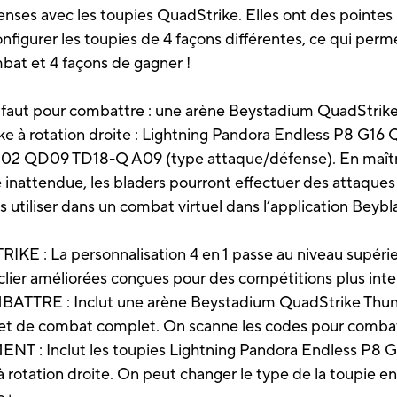
enses avec les toupies QuadStrike. Elles ont des pointes
igurer les toupies de 4 façons différentes, ce qui permet
bat et 4 façons de gagner !
l faut pour combattre : une arène Beystadium QuadStrike
ke à rotation droite : Lightning Pandora Endless P8 G1
 G02 QD09 TD18-Q A09 (type attaque/défense). En maîtri
inattendue, les bladers pourront effectuer des attaques 
 utiliser dans un combat virtuel dans l’application Beybl
: La personnalisation 4 en 1 passe au niveau supérieu
clier améliorées conçues pour des compétitions plus inte
RE : Inclut une arène Beystadium QuadStrike Thunder
set de combat complet. On scanne les codes pour combatt
 Inclut les toupies Lightning Pandora Endless P8 G
tation droite. On peut changer le type de la toupie en