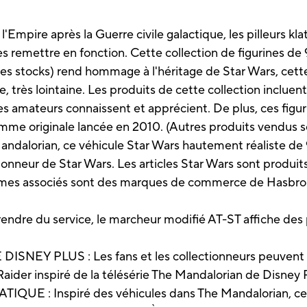
 l'Empire après la Guerre civile galactique, les pilleurs k
remettre en fonction. Cette collection de figurines de 
es stocks) rend hommage à l'héritage de Star Wars, cette
e, très lointaine. Les produits de cette collection inclue
 les amateurs connaissent et apprécient. De plus, ces fig
amme originale lancée en 2010. (Autres produits vendus s
Mandalorian, ce véhicule Star Wars hautement réaliste de 
ionneur de Star Wars. Les articles Star Wars sont produit
termes associés sont des marques de commerce de Hasbro
ndre du service, le marcheur modifié AT-ST affiche des 
NEY PLUS : Les fans et les collectionneurs peuvent re
Raider inspiré de la télésérie The Mandalorian de Disney 
: Inspiré des véhicules dans The Mandalorian, ce j