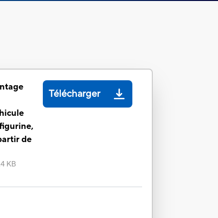
intage
Télécharger
hicule
figurine,
partir de
.4 KB