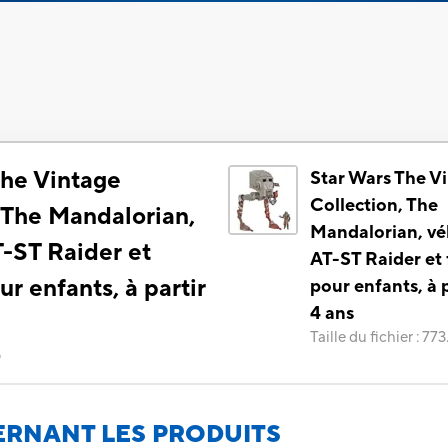
The Vintage
Star Wars The V
Collection, The
 The Mandalorian,
Mandalorian, vé
T-ST Raider et
AT-ST Raider et 
ur enfants, à partir
pour enfants, à 
4 ans
Taille du fichier
:
773
)
RNANT LES PRODUITS